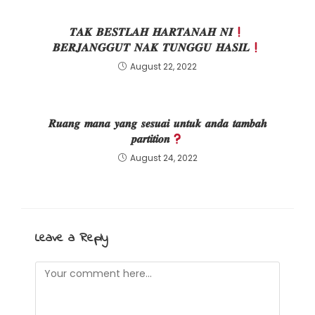
𝑻𝑨𝑲 𝑩𝑬𝑺𝑻𝑳𝑨𝑯 𝑯𝑨𝑹𝑻𝑨𝑵𝑨𝑯 𝑵𝑰
𝑩𝑬𝑹𝑱𝑨𝑵𝑮𝑮𝑼𝑻 𝑵𝑨𝑲 𝑻𝑼𝑵𝑮𝑮𝑼 𝑯𝑨𝑺𝑰𝑳
August 22, 2022
𝑹𝒖𝒂𝒏𝒈 𝒎𝒂𝒏𝒂 𝒚𝒂𝒏𝒈 𝒔𝒆𝒔𝒖𝒂𝒊 𝒖𝒏𝒕𝒖𝒌 𝒂𝒏𝒅𝒂 𝒕𝒂𝒎𝒃𝒂𝒉
𝒑𝒂𝒓𝒕𝒊𝒕𝒊𝒐𝒏
August 24, 2022
Leave a Reply