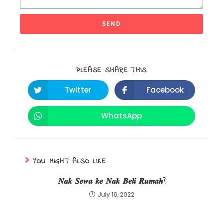
SEND
PLEASE SHARE THIS
Twitter
Facebook
WhatsApp
YOU MIGHT ALSO LIKE
𝑵𝒂𝒌 𝑺𝒆𝒘𝒂 𝒌𝒆 𝑵𝒂𝒌 𝑩𝒆𝒍𝒊 𝑹𝒖𝒎𝒂𝒉?
July 16, 2022