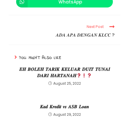
WhatsApp
Next Post
𝑨𝑫𝑨 𝑨𝑷𝑨 𝑫𝑬𝑵𝑮𝑨𝑵 𝑲𝑳𝑪𝑪 ?
YOU MIGHT ALSO LIKE
𝑬𝑯 𝑩𝑶𝑳𝑬𝑯 𝑻𝑨𝑹𝑰𝑲 𝑲𝑬𝑳𝑼𝑨𝑹 𝑫𝑼𝑰𝑻 𝑻𝑼𝑵𝑨𝑰
𝑫𝑨𝑹𝑰 𝑯𝑨𝑹𝑻𝑨𝑵𝑨𝑯
August 25, 2022
𝑲𝒂𝒅 𝑲𝒓𝒆𝒅𝒊𝒕 𝒗𝒔 𝑨𝑺𝑩 𝑳𝒐𝒂𝒏
August 29, 2022