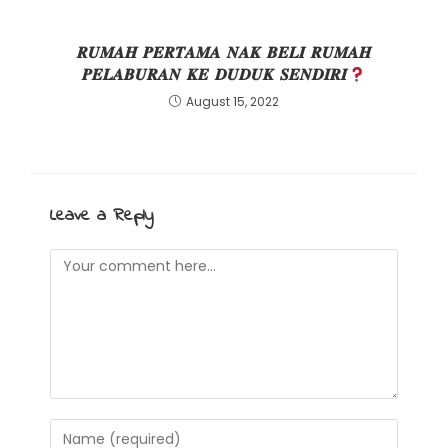
𝑹𝑼𝑴𝑨𝑯 𝑷𝑬𝑹𝑻𝑨𝑴𝑨 𝑵𝑨𝑲 𝑩𝑬𝑳𝑰 𝑹𝑼𝑴𝑨𝑯
𝑷𝑬𝑳𝑨𝑩𝑼𝑹𝑨𝑵 𝑲𝑬 𝑫𝑼𝑫𝑼𝑲 𝑺𝑬𝑵𝑫𝑰𝑹𝑰
August 15, 2022
Leave a Reply