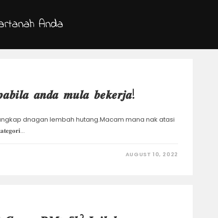
artanah Anda
𝒂𝒃𝒊𝒍𝒂 𝒂𝒏𝒅𝒂 𝒎𝒖𝒍𝒂 𝒃𝒆𝒌𝒆𝒓𝒋𝒂!
perangkap dnagan lembah hutang.Macam mana nak atasi
𝐨𝐫𝐢…
AUGUST 10, 2022