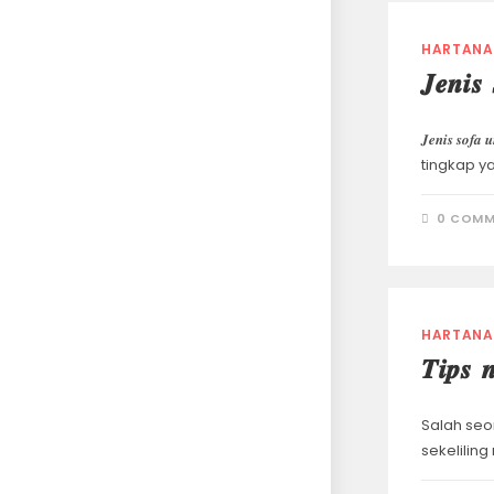
HARTANA
𝑱𝒆𝒏𝒊𝒔
𝑱𝒆𝒏𝒊𝒔 
tingkap y
0 COMM
HARTANA
𝑻𝒊𝒑𝒔 
Salah seo
sekelili