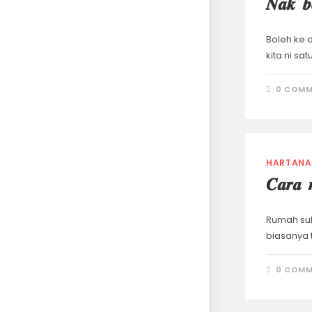
𝑵𝒂𝒌 𝒃
Boleh ke 
kita ni satu 
0 COMM
HARTANA
𝑪𝒂𝒓𝒂 
Rumah sub
biasanya
0 COMM