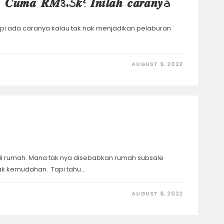
𝒋𝒊 𝑪𝒖𝒎𝒂 𝑹𝑴3.5𝒌? 𝑰𝒏𝒊𝒍𝒂𝒉 𝒄𝒂𝒓𝒂𝒏𝒚a
api ada caranya kalau tak nak menjadikan pelaburan
AUGUST 9, 2022
i rumah. Mana tak nya disebabkan rumah subsale
k kemudahan. Tapi tahu…
AUGUST 8, 2022