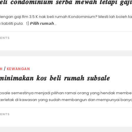
𝒆𝒍𝒊 𝒄𝒐𝒏𝒅𝒐𝒎𝒊𝒏𝒊𝒖𝒎 𝒔𝒆𝒓𝒃𝒂 𝒎𝒆𝒘𝒂𝒉 𝒕𝒆𝒕𝒂𝒑𝒊 𝒈
dengan gaji Rm 3.5 K nak beli rumah Kondominium? Mesti lah boleh t
liabiliti pula. 1) 𝙋𝙞𝙡𝙞𝙝 𝙧𝙪𝙢𝙖𝙝…
ENTS
H
/
KEWANGAN
𝒊𝒏𝒊𝒎𝒂𝒌𝒂𝒏 𝒌𝒐𝒔 𝒃𝒆𝒍𝒊 𝒓𝒖𝒎𝒂𝒉 𝒔𝒖𝒃𝒔𝒂𝒍𝒆
sale semestinya menjadi pilihan ramai orang yang hendak membel
 terletak di kawasan yang sudah membangun dan mempunyai banya
ENTS