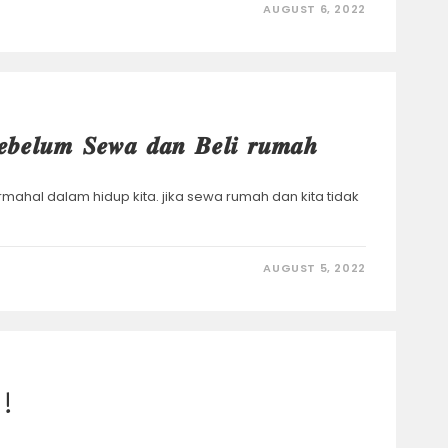
AUGUST 6, 2022
 𝒔𝒆𝒃𝒆𝒍𝒖𝒎 𝑺𝒆𝒘𝒂 𝒅𝒂𝒏 𝑩𝒆𝒍𝒊 𝒓𝒖𝒎𝒂𝒉
ermahal dalam hidup kita. jika sewa rumah dan kita tidak
AUGUST 5, 2022
 !