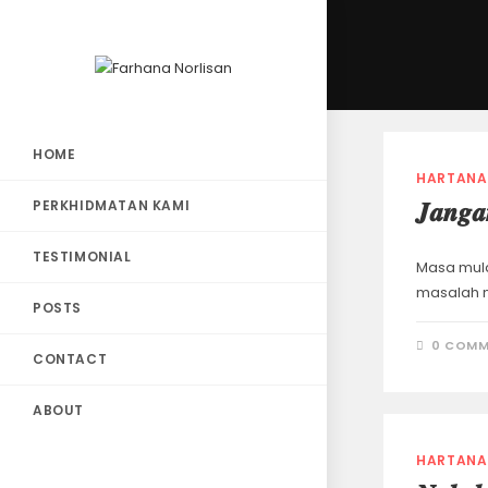
HOME
HARTANA
PERKHIDMATAN KAMI
𝑱𝒂𝒏𝒈𝒂
TESTIMONIAL
Masa mula
masalah ni
POSTS
0 COMM
CONTACT
ABOUT
HARTANA