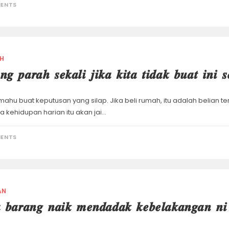
ENTS
H
𝒈 𝒑𝒂𝒓𝒂𝒉 𝒔𝒆𝒌𝒂𝒍𝒊 𝒋𝒊𝒌𝒂 𝒌𝒊𝒕𝒂 𝒕𝒊𝒅𝒂𝒌 𝒃𝒖𝒂𝒕 𝒊𝒏𝒊
 mahu buat keputusan yang silap. Jika beli rumah, itu adalah belian t
a kehidupan harian itu akan jai…
ENTS
AN
 𝒃𝒂𝒓𝒂𝒏𝒈 𝒏𝒂𝒊𝒌 𝒎𝒆𝒏𝒅𝒂𝒅𝒂𝒌 𝒌𝒆𝒃𝒆𝒍𝒂𝒌𝒂𝒏𝒈𝒂𝒏 𝒏𝒊