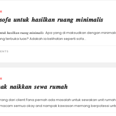
H
 𝒔𝒐𝒇𝒂 𝒖𝒏𝒕𝒖𝒌 𝒉𝒂𝒔𝒊𝒍𝒌𝒂𝒏 𝒓𝒖𝒂𝒏𝒈 𝒎𝒊𝒏𝒊𝒎𝒂𝒍𝒊𝒔
𝒐𝒇𝒂 𝒖𝒏𝒕𝒖𝒌 𝒉𝒂𝒔𝒊𝒍𝒌𝒂𝒏 𝒓𝒖𝒂𝒏𝒈 𝒎𝒊𝒏𝒊𝒎𝒂𝒍𝒊𝒔 Apa yang di maksudkan
ang terbuka luas? Adakah ia kelihatan seperti sofa…
ENTS
H
𝒂𝒌 𝒏𝒂𝒊𝒌𝒌𝒂𝒏 𝒔𝒆𝒘𝒂 𝒓𝒖𝒎𝒂𝒉
rang dari client Fana pernah ada masalah untuk sewakan unit rum
ng macam semua okay and nampak kawasan memang berpotessi unt