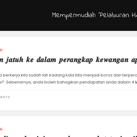
Mempermudah Pelaburan H
H
𝒏 𝒋𝒂𝒕𝒖𝒉 𝒌𝒆 𝒅𝒂𝒍𝒂𝒎 𝒑𝒆𝒓𝒂𝒏𝒈𝒌𝒂𝒑 𝒌𝒆𝒘𝒂𝒏𝒈𝒂𝒏 𝒂𝒑
 berkerja kita sudah lah kadang kala kita menjadi boros dan ter
? .Sebenarnya, anda boleh bahagikan pendapatan anda dalam 4 𝐤𝐚𝐭𝐞
ENTS
H