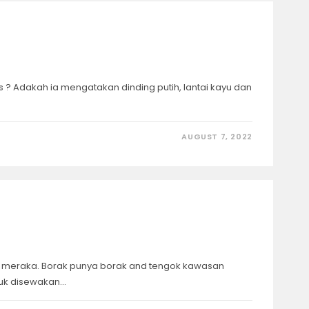
 dengan minimalis ? Adakah ia mengatakan dinding putih, lantai kayu dan
AUGUST 7, 2022
ah meraka. Borak punya borak and tengok kawasan
uk disewakan…