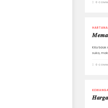
0 COMM
HARTANA
𝑴𝒆𝒎𝒂𝒏
Kita tidak
suka, mak
0 COMM
KEWANG
𝑯𝒂𝒓𝒈𝒂