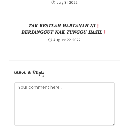
July 31, 2022
𝑻𝑨𝑲 𝑩𝑬𝑺𝑻𝑳𝑨𝑯 𝑯𝑨𝑹𝑻𝑨𝑵𝑨𝑯 𝑵𝑰
𝑩𝑬𝑹𝑱𝑨𝑵𝑮𝑮𝑼𝑻 𝑵𝑨𝑲 𝑻𝑼𝑵𝑮𝑮𝑼 𝑯𝑨𝑺𝑰𝑳
August 22, 2022
Leave a Reply