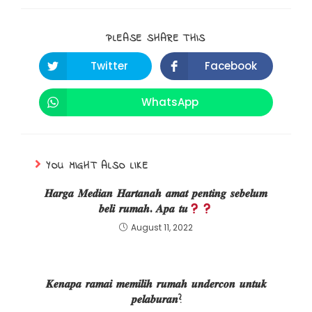
PLEASE SHARE THIS
Twitter
Facebook
WhatsApp
YOU MIGHT ALSO LIKE
𝑯𝒂𝒓𝒈𝒂 𝑴𝒆𝒅𝒊𝒂𝒏 𝑯𝒂𝒓𝒕𝒂𝒏𝒂𝒉 𝒂𝒎𝒂𝒕 𝒑𝒆𝒏𝒕𝒊𝒏𝒈 𝒔𝒆𝒃𝒆𝒍𝒖𝒎
𝒃𝒆𝒍𝒊 𝒓𝒖𝒎𝒂𝒉. 𝑨𝒑𝒂 𝒕𝒖
August 11, 2022
𝑲𝒆𝒏𝒂𝒑𝒂 𝒓𝒂𝒎𝒂𝒊 𝒎𝒆𝒎𝒊𝒍𝒊𝒉 𝒓𝒖𝒎𝒂𝒉 𝒖𝒏𝒅𝒆𝒓𝒄𝒐𝒏 𝒖𝒏𝒕𝒖𝒌
𝒑𝒆𝒍𝒂𝒃𝒖𝒓𝒂𝒏?