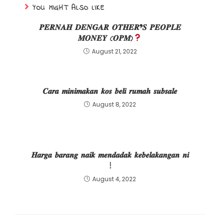
YOU MIGHT ALSO LIKE
𝑷𝑬𝑹𝑵𝑨𝑯 𝑫𝑬𝑵𝑮𝑨𝑹 𝑶𝑻𝑯𝑬𝑹❜𝑺 𝑷𝑬𝑶𝑷𝑳𝑬
𝑴𝑶𝑵𝑬𝒀 (𝑶𝑷𝑴)
August 21, 2022
𝑪𝒂𝒓𝒂 𝒎𝒊𝒏𝒊𝒎𝒂𝒌𝒂𝒏 𝒌𝒐𝒔 𝒃𝒆𝒍𝒊 𝒓𝒖𝒎𝒂𝒉 𝒔𝒖𝒃𝒔𝒂𝒍𝒆
August 8, 2022
𝑯𝒂𝒓𝒈𝒂 𝒃𝒂𝒓𝒂𝒏𝒈 𝒏𝒂𝒊𝒌 𝒎𝒆𝒏𝒅𝒂𝒅𝒂𝒌 𝒌𝒆𝒃𝒆𝒍𝒂𝒌𝒂𝒏𝒈𝒂𝒏 𝒏𝒊
!
August 4, 2022