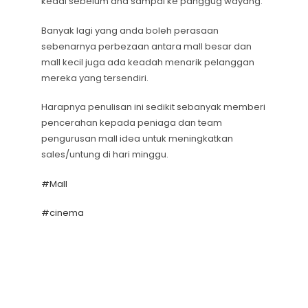
kedai sebelum and sampai ke panggug wayang.
Banyak lagi yang anda boleh perasaan
sebenarnya perbezaan antara mall besar dan
mall kecil juga ada keadah menarik pelanggan
mereka yang tersendiri.
Harapnya penulisan ini sedikit sebanyak memberi
pencerahan kepada peniaga dan team
pengurusan mall idea untuk meningkatkan
sales/untung di hari minggu.
#Mall
#cinema