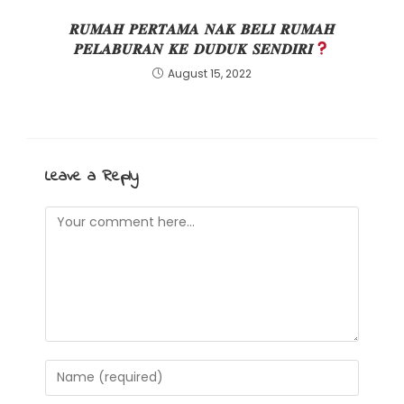
𝑹𝑼𝑴𝑨𝑯 𝑷𝑬𝑹𝑻𝑨𝑴𝑨 𝑵𝑨𝑲 𝑩𝑬𝑳𝑰 𝑹𝑼𝑴𝑨𝑯
𝑷𝑬𝑳𝑨𝑩𝑼𝑹𝑨𝑵 𝑲𝑬 𝑫𝑼𝑫𝑼𝑲 𝑺𝑬𝑵𝑫𝑰𝑹𝑰
August 15, 2022
Leave a Reply