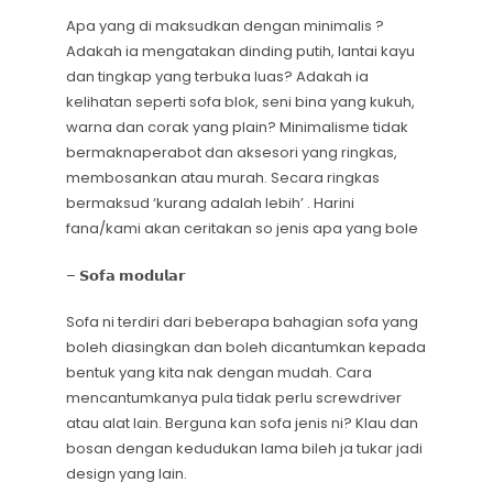
Apa yang di maksudkan dengan minimalis ?
Adakah ia mengatakan dinding putih, lantai kayu
dan tingkap yang terbuka luas? Adakah ia
kelihatan seperti sofa blok, seni bina yang kukuh,
warna dan corak yang plain? Minimalisme tidak
bermaknaperabot dan aksesori yang ringkas,
membosankan atau murah. Secara ringkas
bermaksud ‘kurang adalah lebih’ . Harini
fana/kami akan ceritakan so jenis apa yang bole
– 𝗦𝗼𝗳𝗮 𝗺𝗼𝗱𝘂𝗹𝗮𝗿
Sofa ni terdiri dari beberapa bahagian sofa yang
boleh diasingkan dan boleh dicantumkan kepada
bentuk yang kita nak dengan mudah. Cara
mencantumkanya pula tidak perlu screwdriver
atau alat lain. Berguna kan sofa jenis ni? Klau dan
bosan dengan kedudukan lama bileh ja tukar jadi
design yang lain.