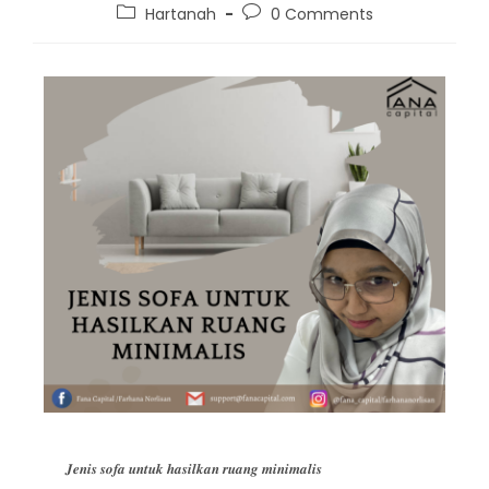
Hartanah
0 Comments
𝑱𝒆𝒏𝒊𝒔 𝒔𝒐𝒇𝒂 𝒖𝒏𝒕𝒖𝒌 𝒉𝒂𝒔𝒊𝒍𝒌𝒂𝒏 𝒓𝒖𝒂𝒏𝒈 𝒎𝒊𝒏𝒊𝒎𝒂𝒍𝒊𝒔