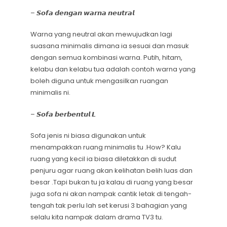
–
𝙎𝙤𝙛𝙖 𝙙𝙚𝙣𝙜𝙖𝙣 𝙬𝙖𝙧𝙣𝙖 𝙣𝙚𝙪𝙩𝙧𝙖𝙡
Warna yang neutral akan mewujudkan lagi
suasana minimalis dimana ia sesuai dan masuk
dengan semua kombinasi warna.
Putih, hitam,
kelabu dan kelabu tua adalah contoh warna yang
boleh diguna untuk mengasilkan ruangan
minimalis ni.
–
𝙎𝙤𝙛𝙖 𝙗𝙚𝙧𝙗𝙚𝙣𝙩𝙪𝙡 𝙇
Sofa jenis ni biasa digunakan untuk
menampakkan ruang minimalis tu .How? Kalu
ruang yang kecil ia biasa diletakkan di sudut
penjuru agar ruang akan kelihatan belih luas dan
besar .Tapi bukan tu ja kalau di ruang yang besar
juga sofa ni akan nampak cantik letak di tengah-
tengah tak perlu lah set kerusi 3 bahagian yang
selalu kita nampak dalam drama TV3 tu.