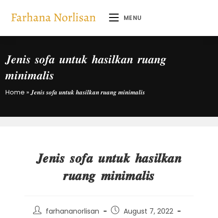
MENU
𝑱𝒆𝒏𝒊𝒔 𝒔𝒐𝒇𝒂 𝒖𝒏𝒕𝒖𝒌 𝒉𝒂𝒔𝒊𝒍𝒌𝒂𝒏 𝒓𝒖𝒂𝒏𝒈
𝒎𝒊𝒏𝒊𝒎𝒂𝒍𝒊𝒔
Home
»
𝑱𝒆𝒏𝒊𝒔 𝒔𝒐𝒇𝒂 𝒖𝒏𝒕𝒖𝒌 𝒉𝒂𝒔𝒊𝒍𝒌𝒂𝒏 𝒓𝒖𝒂𝒏𝒈 𝒎𝒊𝒏𝒊𝒎𝒂𝒍𝒊𝒔
𝑱𝒆𝒏𝒊𝒔 𝒔𝒐𝒇𝒂 𝒖𝒏𝒕𝒖𝒌 𝒉𝒂𝒔𝒊𝒍𝒌𝒂𝒏
𝒓𝒖𝒂𝒏𝒈 𝒎𝒊𝒏𝒊𝒎𝒂𝒍𝒊𝒔
farhananorlisan
August 7, 2022