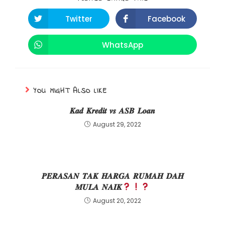
Twitter
Facebook
WhatsApp
YOU MIGHT ALSO LIKE
𝑲𝒂𝒅 𝑲𝒓𝒆𝒅𝒊𝒕 𝒗𝒔 𝑨𝑺𝑩 𝑳𝒐𝒂𝒏
August 29, 2022
𝑷𝑬𝑹𝑨𝑺𝑨𝑵 𝑻𝑨𝑲 𝑯𝑨𝑹𝑮𝑨 𝑹𝑼𝑴𝑨𝑯 𝑫𝑨𝑯
𝑴𝑼𝑳𝑨 𝑵𝑨𝑰𝑲
August 20, 2022